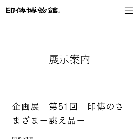
展示案内
企画展 第51回 印傳のさ
まざまー誂え品ー