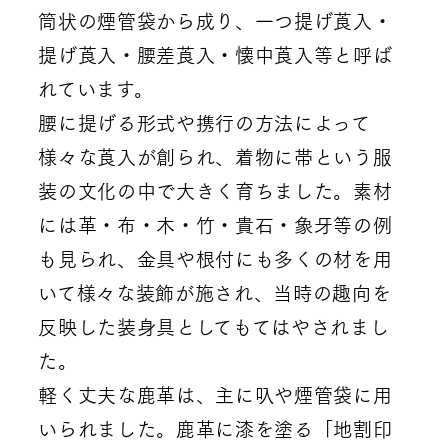
筒状の煙管袋から成り、一つ提げ莨入・
提げ莨入・腰差莨入・懐中莨入等と呼ば
れています。
腰に提げる形式や携行の方法によって
様々な莨入が創られ、着物に帯という服
装の文化の中で大きく育ちました。素材
には革・布・木・竹・貴石・象牙等の例
も見られ、金具や根付にも多くの材を用
いて様々な装飾が施され、当時の趣向を
反映した装身具としてもてはやされまし
た。
軽く丈夫な鹿革は、主に叺や煙管袋に用
いられました。鹿革に漆を塗る「地割印