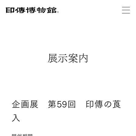
展示案内
企画展 第59回 印傳の莨
入