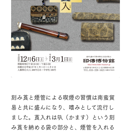
刻み莨と煙管による喫煙の習慣は南蛮貿
易と共に盛んになり、嗜みとして流行し
ました。莨入れは叺（かます）という刻
み莨を納める袋の部分と、煙管を入れる