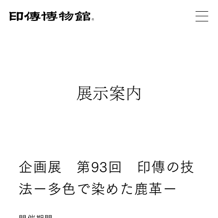
展示案内
企画展 第93回 印傳の技
法ー多色で染めた鹿革ー